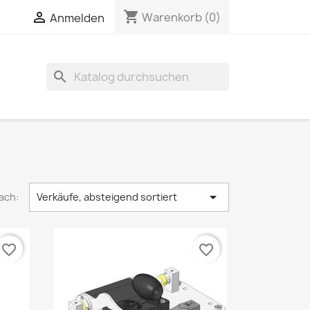
shopping_cart


Warenkorb
(0)
Anmelden
search

ach:
Verkäufe, absteigend sortiert
favorite_border
favorite_border