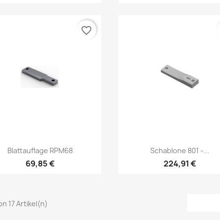
favorite_border
Vorschau
Vorschau


Blattauflage RPM68
Schablone 801 -...
69,85 €
224,91 €
von 17 Artikel(n)