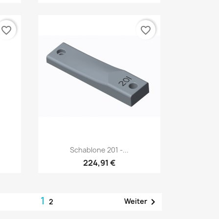
favorite_border
favorite_border
Vorschau

Schablone 201 -...
224,91 €
1

Weiter
2