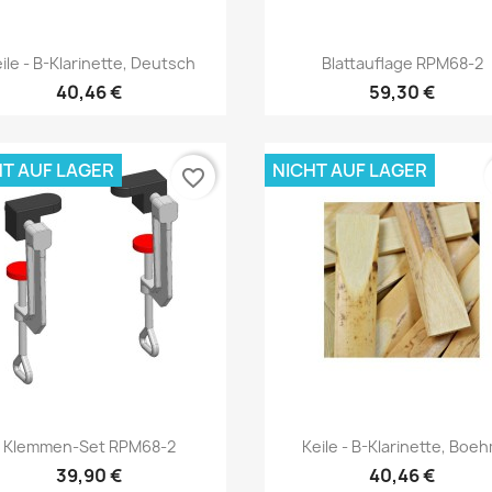
Vorschau
Vorschau


ile - B-Klarinette, Deutsch
Blattauflage RPM68-2
40,46 €
59,30 €
HT AUF LAGER
NICHT AUF LAGER
favorite_border
Vorschau
Vorschau


Klemmen-Set RPM68-2
Keile - B-Klarinette, Boe
39,90 €
40,46 €