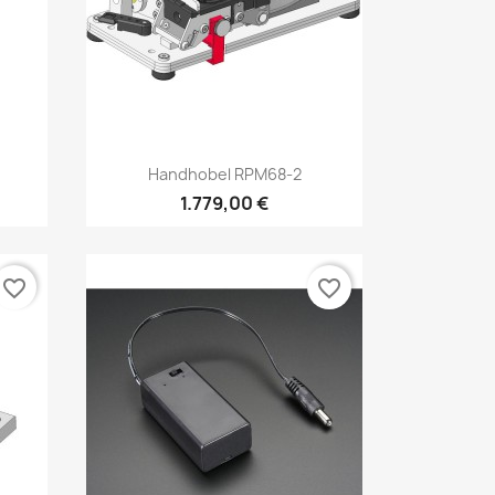
Vorschau

Handhobel RPM68-2
1.779,00 €
favorite_border
favorite_border