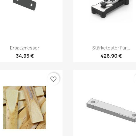
Vorschau
Vorschau


Ersatzmesser
Stärketester Für...
34,95 €
426,90 €
favorite_border