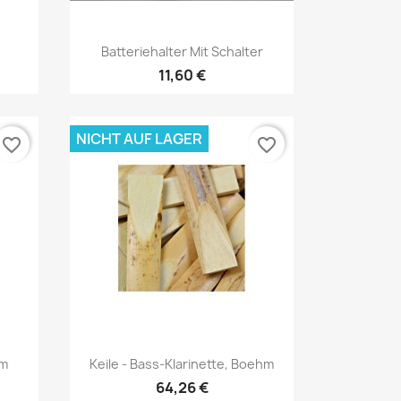
Vorschau

Batteriehalter Mit Schalter
11,60 €
NICHT AUF LAGER
favorite_border
favorite_border
Vorschau

hm
Keile - Bass-Klarinette, Boehm
64,26 €