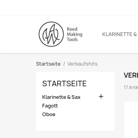
KLARINETTE &
Startseite
Verkaufshits
VER
STARTSEITE
17 Art

Klarinette & Sax
Fagott
Oboe